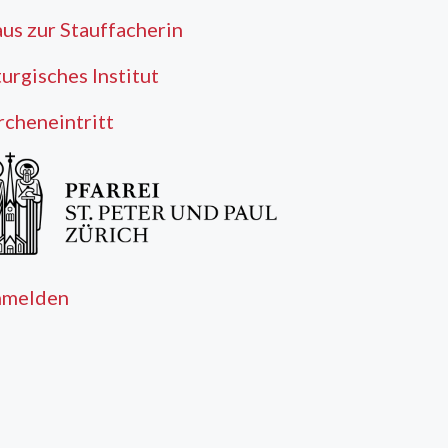
us zur Stauffacherin
turgisches Institut
rcheneintritt
nmelden