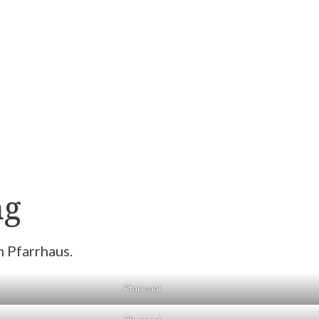
ng
 Pfarrhaus.
Pfarrsaal