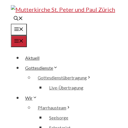
Springe
zum
Inhalt
Menü
Menü
Aktuell
Gottesdienste
Gottesdienstübertragung
Live-Übertragung
Wir
Pfarrhausteam
Seelsorge
Sekretariat